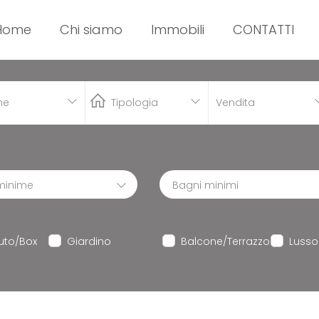
Home
Chi siamo
Immobili
CONTATTI
Vendita
minime
Bagni minimi
uto/Box
Giardino
Balcone/Terrazzo
Lusso