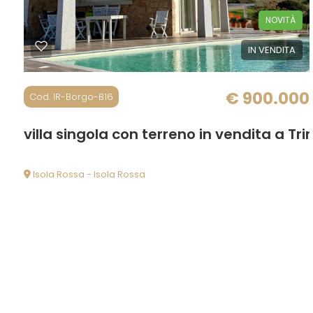
Locali
NOVITÀ
minimi
IN VENDITA
Qualsiasi
€ 900.000
Cod. IR-Borgo-B16
1
villa singola con terreno in vendita a Tri
2
Isola Rossa - Isola Rossa
3
4
5