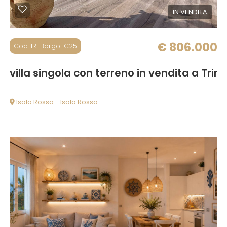
IN VENDITA
€ 806.000
Cod. IR-Borgo-C25
nità d'Agultu e Vignola
villa singola con terreno in vendita a Trin
Isola Rossa - Isola Rossa
68 mq
1 Camere
1 Bagni