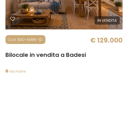
IN VENDITA
€ 129.000
Cod. BAD-MARE-1D.
nità d'Agultu e Vignola
Bilocale in vendita a Badesi
via mare