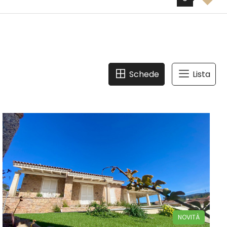
Schede
Lista
156 mq
2 Camere
3 Bagni
NOVITÀ