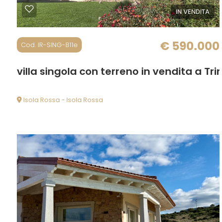
IN VENDITA
Prezzo
€ 590.000
Cod. IR-SING-B11e
villa singola con terreno in vendita a Tri
Isola Rossa - Isola Rossa
172 mq
3 Camere
3 Bagni
Totale
mq