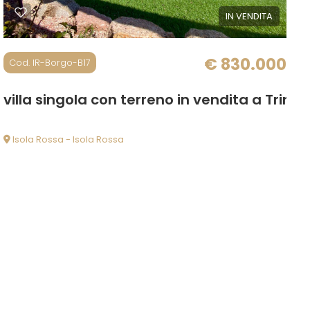
IN VENDITA
€ 830.000
Cod. IR-Borgo-B17
ità d'Agultu e Vignola
villa singola con terreno in vendita a Trinit
Isola Rossa - Isola Rossa