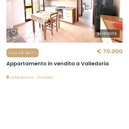
Valledoria
IN VENDITA
€ 70.000
Cod. VA-BILO-1
Tipologia
Appartamento in vendita a Valledoria
-
La Muddizza - Via Italia
multiscelta
Qualsiasi
Residenziali
Terreni