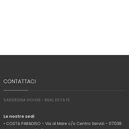
5+
Bagni
minimi
Qualsiasi
1
2
CONTATTACI
3
SARDEGNA HOUSE - REAL ESTATE
4
Le nostre sedi
• COSTA PARADISO - Via al Mare c/o Centro Servizi - 07038
5