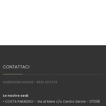
5+
Bagni
minimi
Qualsiasi
1
2
CONTATTACI
3
SARDEGNA HOUSE - REAL ESTATE
4
Le nostre sedi
• COSTA PARADISO - Via al Mare c/o Centro Servizi - 07038
5