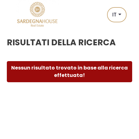
Codice
IT
IT
EN
RISULTATI DELLA RICERCA
Contratto
HOME
Qualsiasi
CHI
Nessun risultato trovato in base alla ricerca
effettuata!
SIAMO
Vendita
IMMOBILI
Scegli
dove
CONTATTI
cercare
Sassari