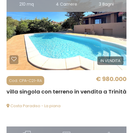
210 mq
4 Camere
3 Bagni
5+
Camere
minime
IN VENDITA
Qualsiasi
€ 980.000
1
Cod. CPA-C21-RA
villa singola con terreno in vendita a Trinità 
2
Costa Paradiso - La piana
3
4