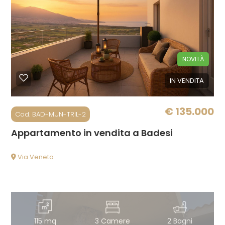
Locali
minimi
Qualsiasi
NOVITÀ
IN VENDITA
1
€ 135.000
2
Cod. BAD-MUN-TRIL-2
Appartamento in vendita a Badesi
3
Via Veneto
4
5
115 mq
3 Camere
2 Bagni