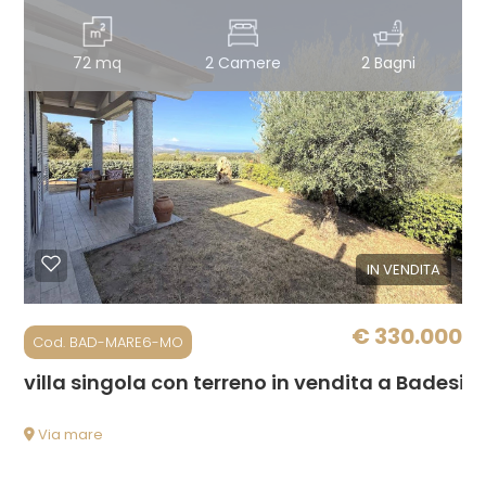
Ascensore
72 mq
2 Camere
2 Bagni
Arredato
Nuova costruzione
Lusso
IN VENDITA
€ 330.000
Cod. BAD-MARE6-MO
villa singola con terreno in vendita a Badesi
Via mare