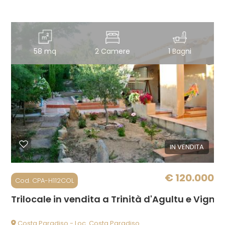
58 mq
2 Camere
1 Bagni
IN VENDITA
€ 120.000
Cod. CPA-H112COL
Trilocale in vendita a Trinità d'Agultu e Vigno
Costa Paradiso - Loc. Costa Paradiso