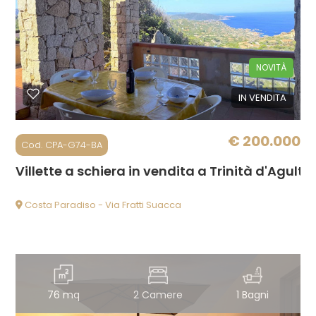
Prezzo
NOVITÀ
IN VENDITA
€ 200.000
Cod. CPA-G74-BA
Villette a schiera in vendita a Trinità d'Agultu
Totale
mq
Costa Paradiso - Via Fratti Suacca
76 mq
2 Camere
1 Bagni