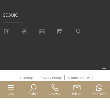
SEGUICI
Torna su
Sitemap
Privacy Policy
Cookie Policy
Copyright © 2026 Sardegna House - Real Estate -
Powered by
Gestim
MENU
RICERCA
CHIAMACI
SCRIVICI
WHATSAPP