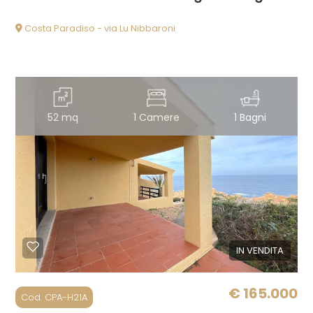
Costa Paradiso - via Lu Nibbaroni
52 mq
1 Camere
1 Bagni
IN VENDITA
€ 165.000
Cod. CPA-H21A