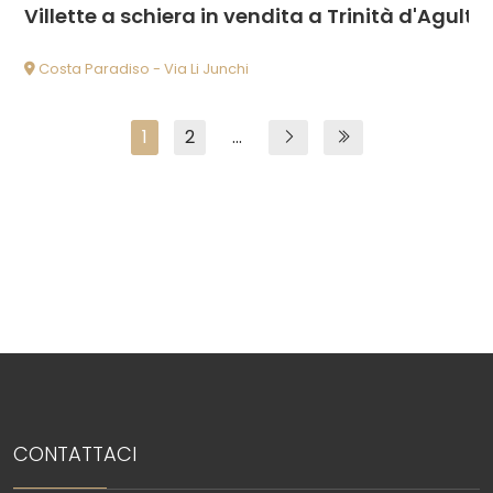
Villette a schiera in vendita a Trinità d'Agultu
Costa Paradiso - Via Li Junchi
1
2
...
CONTATTACI