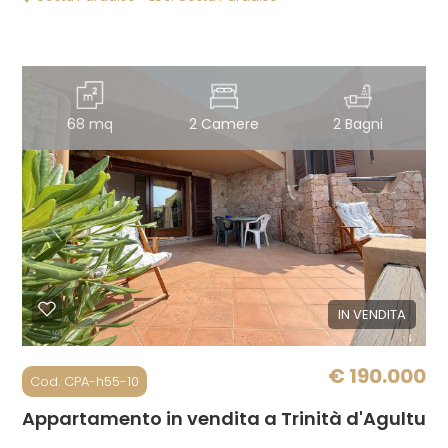
68 mq
2 Camere
2 Bagni
IN VENDITA
€ 190.000
Cod. CPA-h55-10
Appartamento in vendita a Trinità d'Agultu e