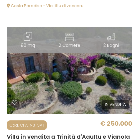
Costa Paradiso - Via Littu di zoccaru
80 mq
2 Camere
2 Bagni
IN VENDITA
€ 250.000
Cod. CPA-N3-SAT
Villa in vendita a Trinità d'Agultu e Vignola