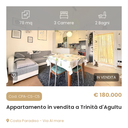
78 mq
3 Camere
2 Bagni
IN VENDITA
€ 180.000
Cod. CPA-CS-C5
Appartamento in vendita a Trinità d'Agultu e
Costa Paradiso - Via Al mare