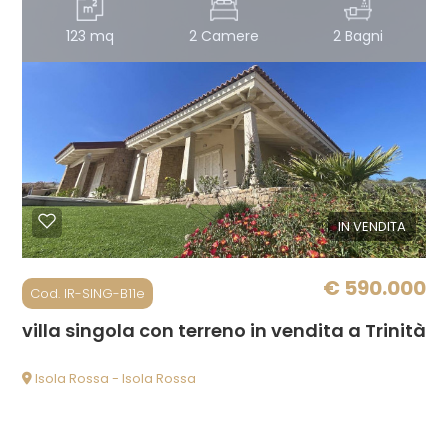
123 mq
2 Camere
2 Bagni
5
5+
Altre
opzioni
IN VENDITA
-
multiscelta
€ 590.000
Cod. IR-SING-B11e
Giardino
villa singola con terreno in vendita a Trinità 
Posto auto/Box
Isola Rossa - Isola Rossa
Balcone/Terrazzo