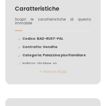
5+
Caratteristiche
Bagni
Scopri le caratteristiche di questo
immobile
minimi
Qualsiasi
Codice: BAD-RUST-PAL
Contratto: Vendita
1
Categoria: Palazzina plurifamiliare
Indirizzo: Via Mare, sn
2
Comune: Badesi
3
Totale mq: 320 mq
Locali: 10
4
Stato conservazione: Grezzo
Numero posti auto coperti: 4
5