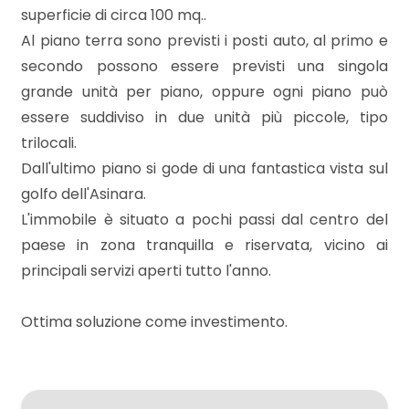
superficie di circa 100 mq..
Locali
Al piano terra sono previsti i posti auto, al primo e
minimi
secondo possono essere previsti una singola
grande unità per piano, oppure ogni piano può
Qualsiasi
essere suddiviso in due unità più piccole, tipo
trilocali.
1
Dall'ultimo piano si gode di una fantastica vista sul
golfo dell'Asinara.
2
L'immobile è situato a pochi passi dal centro del
paese in zona tranquilla e riservata, vicino ai
3
principali servizi aperti tutto l'anno.
4
Ottima soluzione come investimento.
5