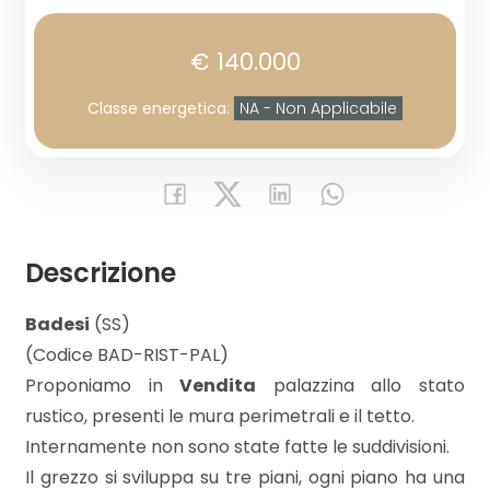
€ 140.000
Prezzo
Classe energetica
:
NA - Non Applicabile
Descrizione
Totale
mq
Badesi
(SS)
(Codice BAD-RIST-PAL)
Proponiamo in
Vendita
palazzina allo stato
rustico, presenti le mura perimetrali e il tetto.
Internamente non sono state fatte le suddivisioni.
Il grezzo si sviluppa su tre piani, ogni piano ha una