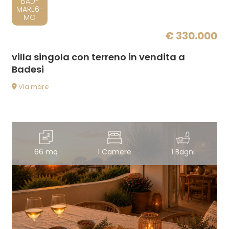
BAD-
MARE6-
MO
€ 330.000
villa singola con terreno in vendita a
Badesi
Via mare
66 mq
1 Camere
1 Bagni