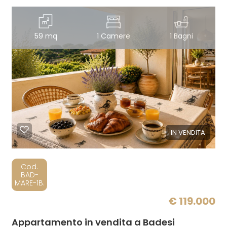
59 mq
1 Camere
1 Bagni
IN VENDITA
Cod.
BAD-
MARE-1B.
€ 119.000
Appartamento in vendita a Badesi