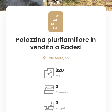
1
/
19
Comune
Cod.
BAD-
RUST-
PAL
Palazzina plurifamiliare in
vendita a Badesi
Tipologia
- Via Mare, sn
-
multiscelta
320
mq
Qualsiasi
0
Camere
Residenziali
0
Bagni
Terreni