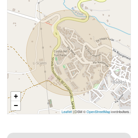
Ascensore
Arredato
Nuova costruzione
Lusso
+
−
Leaflet
| OSM ©
OpenStreetMap
contributors