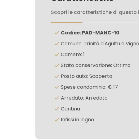
5+
Scopri le caratteristiche di questo
Bagni
minimi
Codice: PAD-MANC-10
Comune: Trinità d'Agultu e Vigno
Qualsiasi
Camere: 1
Stato conservazione: Ottimo
1
Posto auto: Scoperto
2
Spese condominio: € 17
Arredato: Arredato
3
Cantina
Infissi in legno
4
5