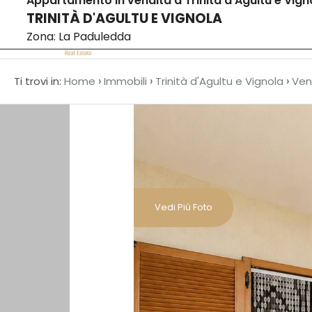
Appartamento in vendita a Trinità d'Agultu e Vign
TRINITÀ D'AGULTU E VIGNOLA
Codice
IT
Zona: La Paduledda
EN
›
›
›
Ti trovi in:
Home
Immobili
Trinità d'Agultu e Vignola
Ven
Contratto
HOME
Qualsiasi
CHI
SIAMO
Vendita
Vedi Più Foto
IMMOBILI
Scegli
dove
CONTATTI
cercare
Provincia