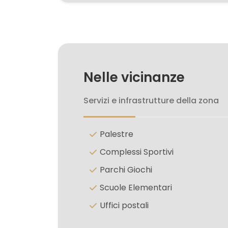
5+
Camere
Nelle vicinanze
minime
Servizi e infrastrutture della zona
Qualsiasi
Palestre
1
Complessi Sportivi
2
Parchi Giochi
Scuole Elementari
3
Uffici postali
4