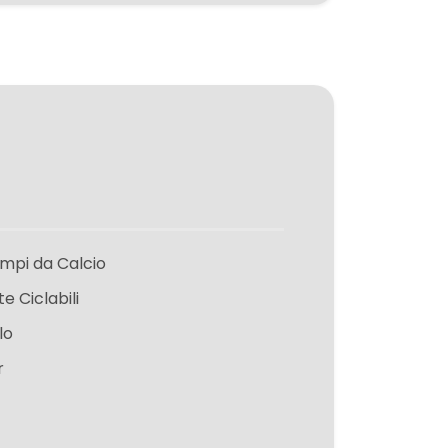
mpi da Calcio
te Ciclabili
lo
r