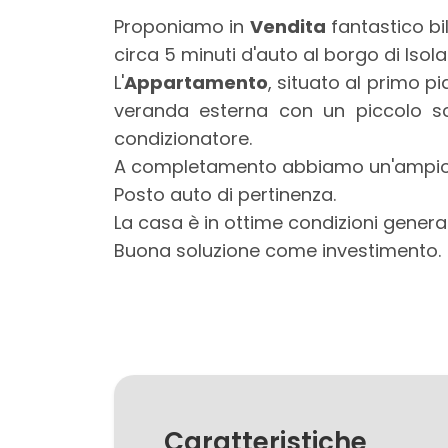
Locali
Proponiamo in
Vendita
fantastico bi
minimi
circa 5 minuti d'auto al borgo di Isol
L'
Appartamento
, situato al primo 
Qualsiasi
veranda esterna con un piccolo s
condizionatore.
1
A completamento abbiamo un'ampio s
Posto auto di pertinenza.
2
La casa è in ottime condizioni genera
Buona soluzione come investimento.
3
4
5
Caratteristiche