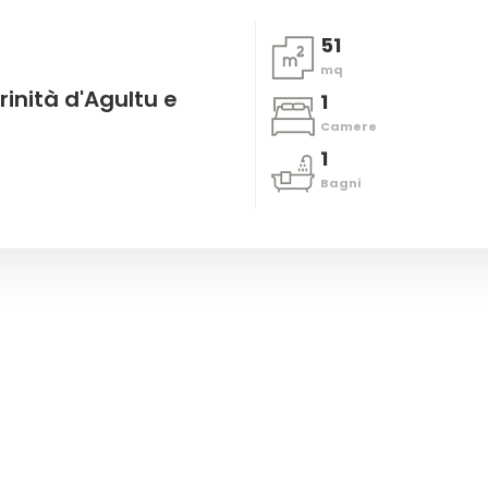
51
mq
inità d'Agultu e
1
Camere
1
Bagni