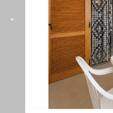
Comune
Tipologia
-
multiscelta
Qualsiasi
Residenziali
Terreni