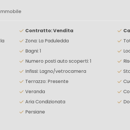
 immobile
Contratto: Vendita
Ca
la
Zona: La Paduledda
To
Bagni: 1
Loc
Numero posti auto scoperti: 1
Ri
Infissi: Lagno/vetrocamera
Sta
Terrazzo: Presente
Cuc
Veranda
Co
Aria Condizionata
Do
Persiane