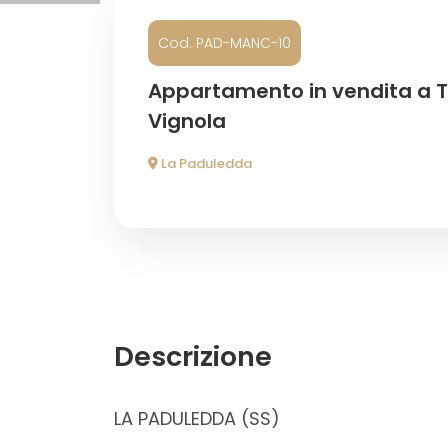
Cod. PAD-MANC-10
Prezzo
Appartamento in vendita a Tr
Vignola
La Paduledda
Totale
mq
Descrizione
LA PADULEDDA (SS)