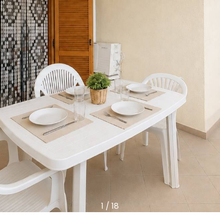
1
/
18