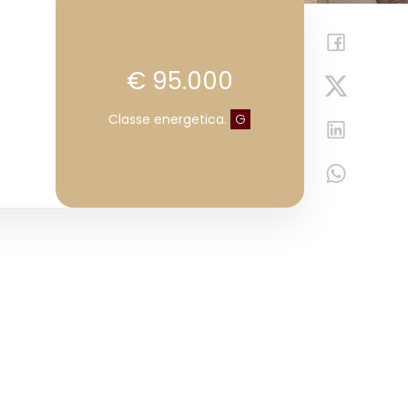
€ 95.000
Classe energetica
:
G